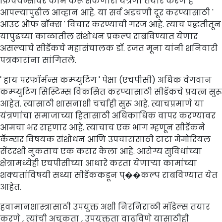
फ्रिक्वेन्सीवर काम करू शकणारी यंत्रणा तयार करणे हे
आपल्यापुढील आव्हान आहे. या सर्व अडचणी दूर करण्यासाठी '
आउट ऑफ बॉक्स ' विचार करण्याची गरज आहे. त्याच पद्धतीतून
यापुढच्या काळातील संशोधन प्रकल्प राबविण्यात येणार
असल्याचे सीडॅकचे महासंचालक डॉ. रजत मूना यांनी शनिवारी
पत्रकारांना सांगितले.
' हाय परफॉर्मन्स कम्प्युटिंग ' पेक्षा (एचपीसी) अधिक वेगवान
कम्प्युटिंग सिस्टिम्स विकसित करण्यासाठी सीडॅकचे प्रयत्न सुरू
आहेत. त्यासाठी शासनाशी चर्चाही सुरू आहे. त्याचप्रमाणे या
यंत्रणांचा समाजाच्या हितासाठी अधिकाधिक वापर करण्यावर
आमचा भर राहणार आहे. त्याचाच एक भाग म्हणून सीडॅकने
कॅन्सर विषयक संशोधन आणि उपचारांसाठी टाटा मेमोरियल
सेंटरशी नुकताच एक करार केला आहे. आरोग्य सुविधांच्या
क्षेत्रामध्येही एचपीसीच्या आधारे करता येणाऱ्या कामांच्या
शक्यतांविषयी सध्या सीडॅककडून प्��कल्प राबविण्यात येत
आहेत.
हवामानशास्त्रासाठी उपयुक्त अशी निरनिराळी मॉडेल्स तयार
करणे , त्यांची अचूकता , उपयुक्तता वाढविणे यासाठीही