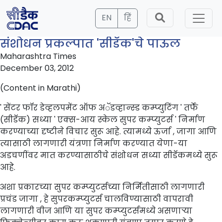
EN
हिं
संशोधन प्रकल्पात 'सीडॅक'चे पाऊल
Maharashtra Times
December 03, 2012
(Content in Marathi)
' सेंटर फॉर डेव्हलपमेंट ऑफ अॅडव्हान्स्ड कम्प्युटिंग ' तर्फे
(सीडॅक) सध्या ' एक्स-आय स्केल सुपर कम्प्युटर्स ' निर्माण
करण्याच्या दृष्टीने विचार सुरू आहे. त्यामध्ये ऊर्जा , जागा आणि
त्यासाठी लागणारी यंत्रणा निर्माण करण्यात येणा-या
अडचणींवर मात करण्यासाठीचे संशोधन सध्या सीडॅकमध्ये सुरू
आहे.
अशा प्रकारच्या सुपर कम्प्युटर्सच्या निर्मितीसाठी लागणारी
प्रचंड जागा , हे सुपरकम्प्युटर्स चालविण्यासाठी वापरावी
लागणारी वीज आणि या सुपर कम्प्युटर्समध्ये असणाऱ्या