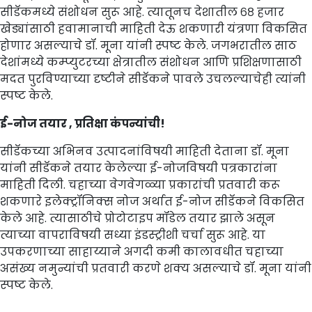
सीडॅकमध्ये संशोधन सुरू आहे. त्यातूनच देशातील ६८ हजार
खेड्यांसाठी हवामानाची माहिती देऊ शकणारी यंत्रणा विकसित
होणार असल्याचे डॉ. मूना यांनी स्पष्ट केले. जगभरातील साठ
देशांमध्ये कम्प्युटरच्या क्षेत्रातील संशोधन आणि प्रशिक्षणासाठी
मदत पुरविण्याच्या दृष्टीने सीडॅकने पावले उचलल्याचेही त्यांनी
स्पष्ट केले.
ई-नोज तयार , प्रतिक्षा कंपन्यांची!
सीडॅकच्या अभिनव उत्पादनांविषयी माहिती देताना डॉ. मूना
यांनी सीडॅकने तयार केलेल्या ई-नोजविषयी पत्रकारांना
माहिती दिली. चहाच्या वेगवेगळ्या प्रकारांची प्रतवारी करू
शकणारे इलेक्ट्रॉनिक्स नोज अर्थात ई-नोज सीडॅकने विकसित
केले आहे. त्यासाठीचे प्रोटोटाइप मॉडेल तयार झाले असून
त्याच्या वापराविषयी सध्या इंडस्ट्रीशी चर्चा सुरू आहे. या
उपकरणाच्या साहाय्याने अगदी कमी कालावधीत चहाच्या
असंख्य नमुन्यांची प्रतवारी करणे शक्य असल्याचे डॉ. मूना यांनी
स्पष्ट केले.